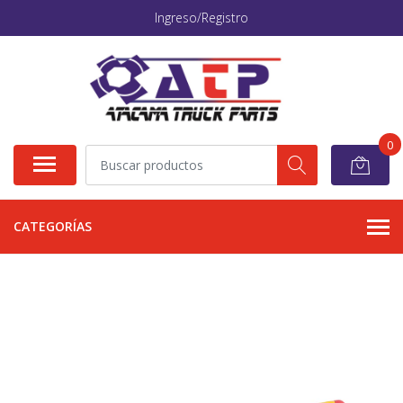
Ingreso/Registro
0
CATEGORÍAS