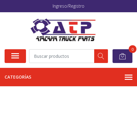
Ingreso/Registro
0
CATEGORÍAS