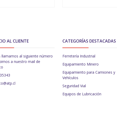
VER OPCIONES
VER OPCIONES
CIO AL CLIENTE
CATEGORÍAS DESTACADAS
 llamarnos al siguiente número
Ferretería Industrial
birnos a nuestro mail de
Equipamiento Minero
to
Equipamiento para Camiones y
235343
Vehículos
to@atp.cl
Seguridad Vial
Equipos de Lubricación