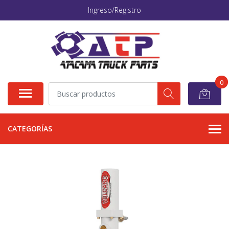
Ingreso/Registro
0
CATEGORÍAS