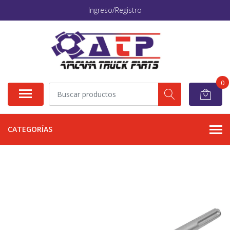
Ingreso/Registro
0
CATEGORÍAS