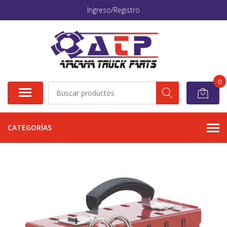
Ingreso/Registro
0
CATEGORÍAS