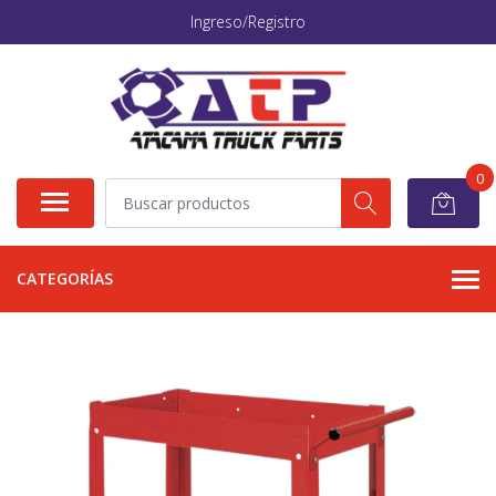
Ingreso/Registro
0
CATEGORÍAS