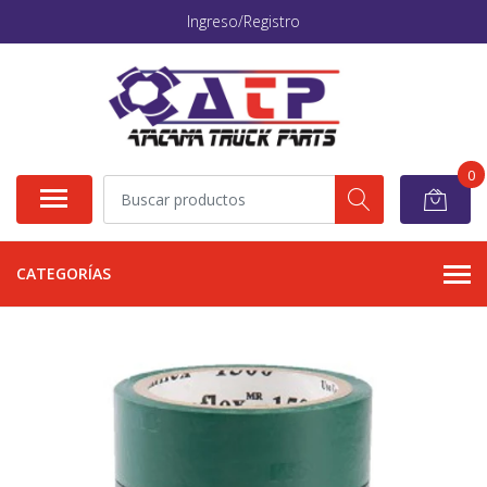
Ingreso/Registro
0
CATEGORÍAS