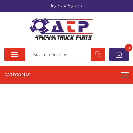
Ingreso/Registro
0
CATEGORÍAS