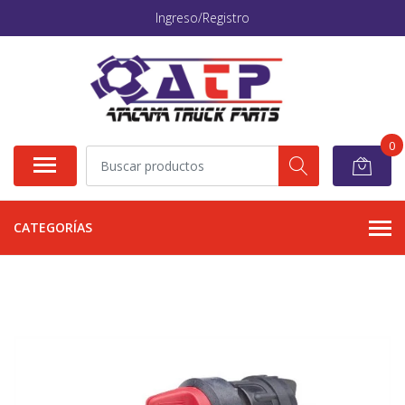
Ingreso/Registro
0
CATEGORÍAS