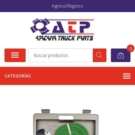
Ingreso/Registro
0
CATEGORÍAS