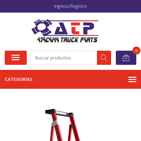
Ingreso/Registro
0
CATEGORÍAS