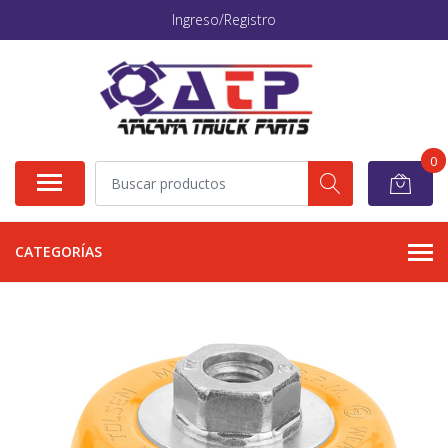
Ingreso/Registro
0
CATEGORÍAS