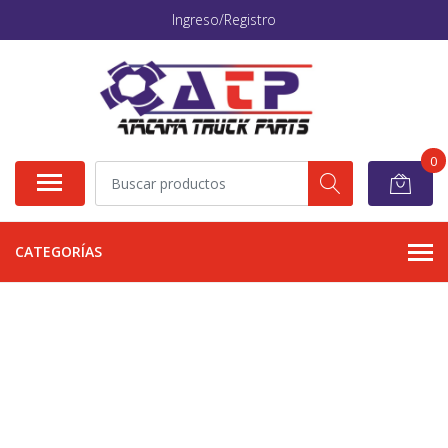
Ingreso/Registro
0
CATEGORÍAS