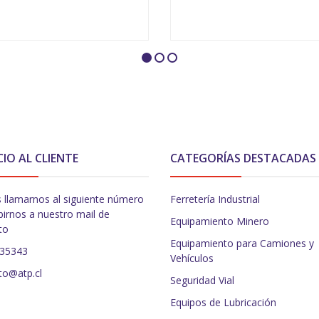
VER OPCIONES
VER OPCIONES
CIO AL CLIENTE
CATEGORÍAS DESTACADAS
 llamarnos al siguiente número
Ferretería Industrial
birnos a nuestro mail de
Equipamiento Minero
to
Equipamiento para Camiones y
235343
Vehículos
to@atp.cl
Seguridad Vial
Equipos de Lubricación