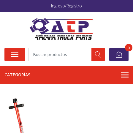
Ingreso/Registro
0
CATEGORÍAS