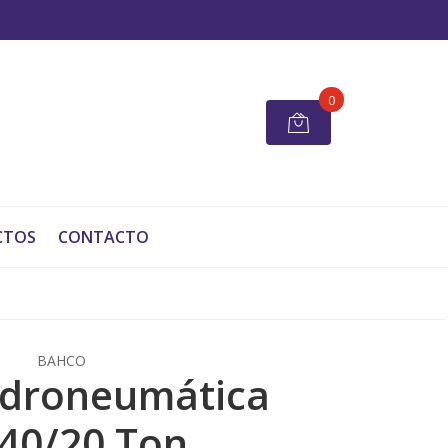
0
CTOS
CONTACTO
BAHCO
idroneumática
40/20 Ton