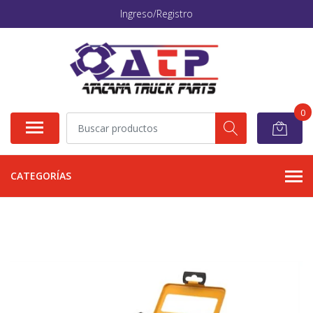
Ingreso/Registro
0
CATEGORÍAS