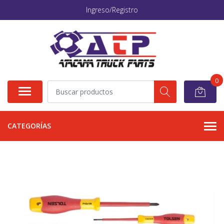
Ingreso/Registro
0
CATEGORÍAS