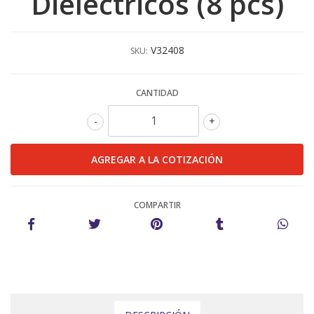
Dieléctricos (8 pcs)
V32408
SKU:
CANTIDAD
-
+
COMPARTIR