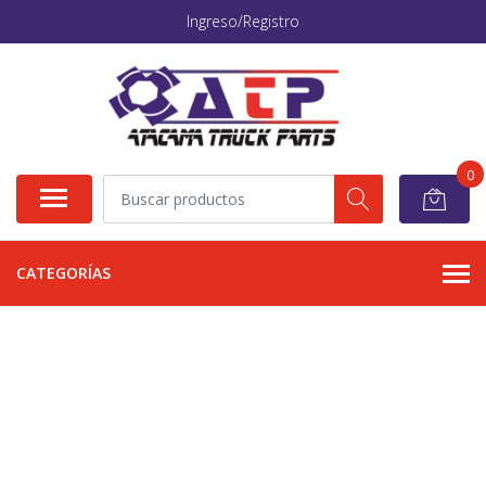
Ingreso/Registro
0
CATEGORÍAS