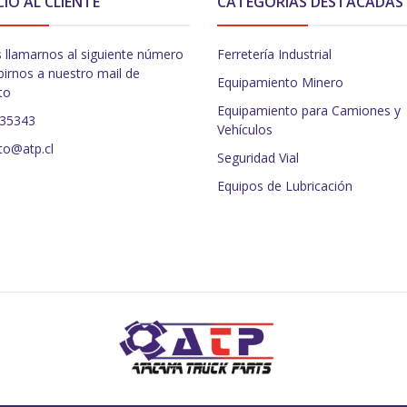
CIO AL CLIENTE
CATEGORÍAS DESTACADAS
 llamarnos al siguiente número
Ferretería Industrial
birnos a nuestro mail de
Equipamiento Minero
to
Equipamiento para Camiones y
235343
Vehículos
to@atp.cl
Seguridad Vial
Equipos de Lubricación