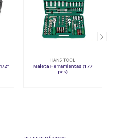
HANS TOOL
T
1/2"
Maleta Herramientas (177
Male
pcs)
Dielect
-
+
-