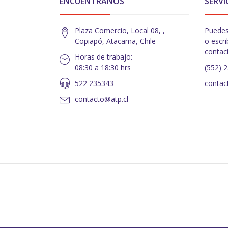
ENCUÉNTRANOS
SERVI
Plaza Comercio, Local 08, ,
Puedes
Copiapó, Atacama, Chile
o escri
contac
Horas de trabajo:
08:30 a 18:30 hrs
(552) 
522 235343
contac
contacto@atp.cl