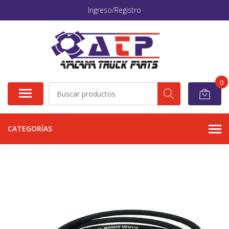
Ingreso/Registro
0
CATEGORÍAS