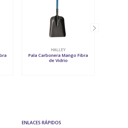
HALLEY
bra
Pala Carbonera Mango Fibra
Pala 
de Vidrio
Plástic
-
+
-
ENLACES RÁPIDOS