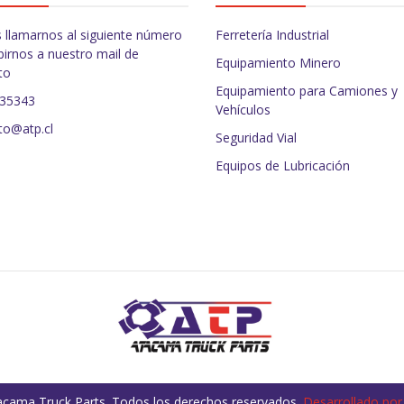
 llamarnos al siguiente número
Ferretería Industrial
birnos a nuestro mail de
Equipamiento Minero
to
Equipamiento para Camiones y
235343
Vehículos
to@atp.cl
Seguridad Vial
Equipos de Lubricación
cama Truck Parts. Todos los derechos reservados.
Desarrollado por