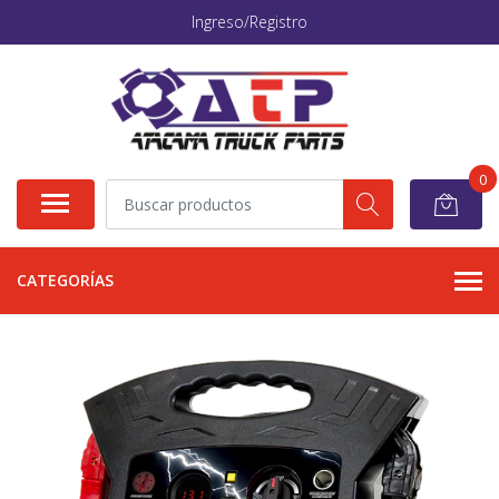
Ingreso/Registro
0
CATEGORÍAS