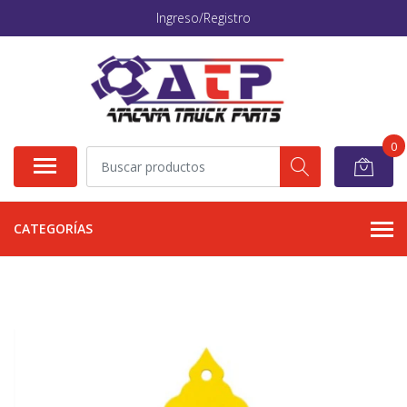
Ingreso/Registro
0
CATEGORÍAS