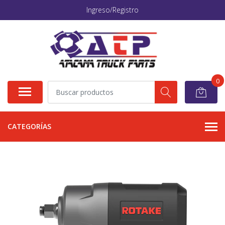
Ingreso/Registro
0
CATEGORÍAS