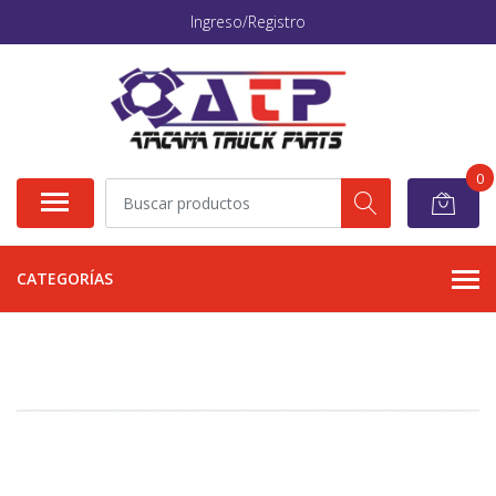
Ingreso/Registro
0
CATEGORÍAS