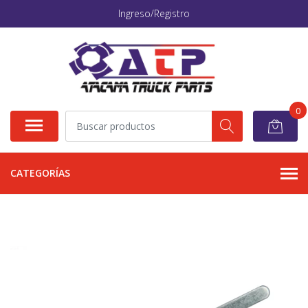
Ingreso/Registro
0
CATEGORÍAS