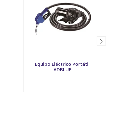
Equipo Eléctrico Portátil
Bomba 
ADBLUE
a
VER OPCIONES
V