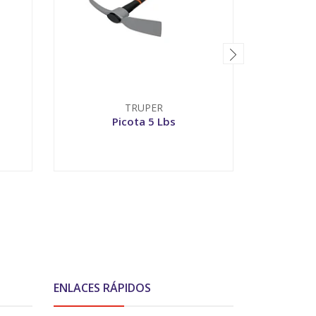
TRUPER
Picota 5 Lbs
Pala Ca
VER OPCIONES
-
ENLACES RÁPIDOS