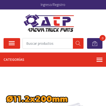
Ingreso/Registro
0
CATEGORÍAS