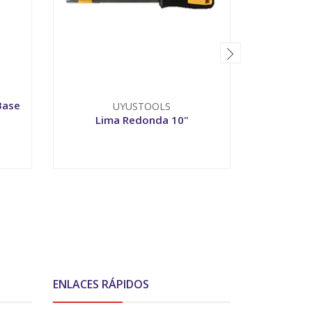
Base
UYUSTOOLS
Lima Redonda 10"
L
-
+
-
ENLACES RÁPIDOS