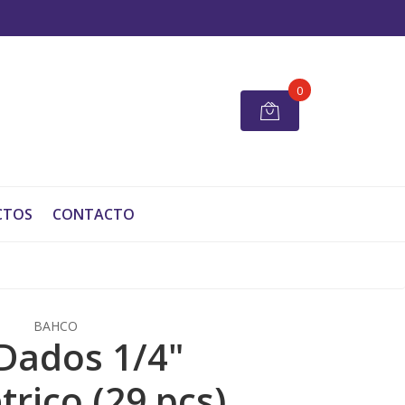
0
CTOS
CONTACTO
BAHCO
 Dados 1/4"
trico (29 pcs)