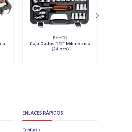
BAHCO
ico
Caja Dados 1/2" Milimétrico
Caja Dado
(24 pcs)
Mili
-
+
-
ENLACES RÁPIDOS
Contacto