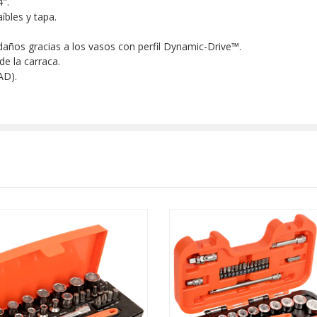
".
íbles y tapa.
años gracias a los vasos con perfil Dynamic-Drive™.
de la carraca.
AD).