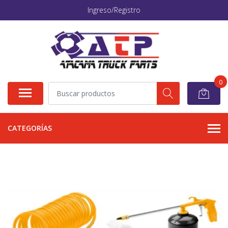
Ingreso/Registro
0
CATEGORÍAS