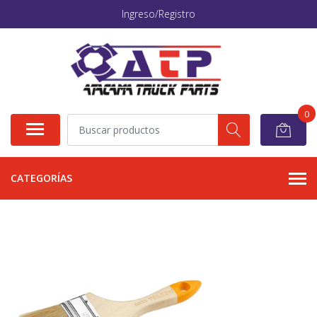
Ingreso/Registro
0
CATEGORÍAS