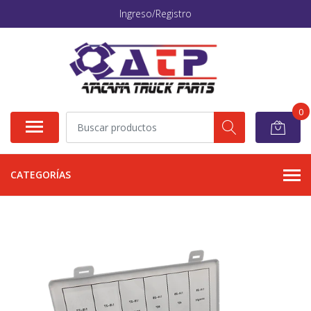
Ingreso/Registro
0
CATEGORÍAS