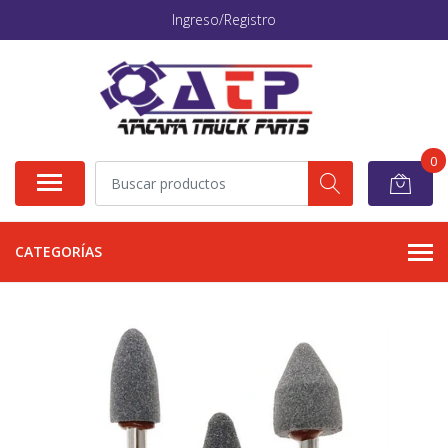
Ingreso/Registro
0
CATEGORÍAS