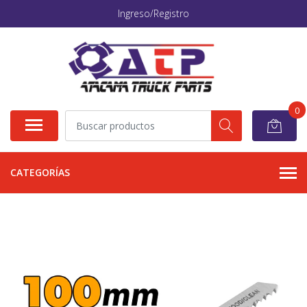
Ingreso/Registro
0
CATEGORÍAS