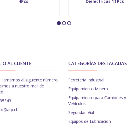
4Pcs
Dielectricas 11Pcs
+
-
+
CIO AL CLIENTE
CATEGORÍAS DESTACADAS
 llamarnos al siguiente número
Ferretería Industrial
birnos a nuestro mail de
Equipamiento Minero
to
Equipamiento para Camiones y
235343
Vehículos
to@atp.cl
Seguridad Vial
Equipos de Lubricación