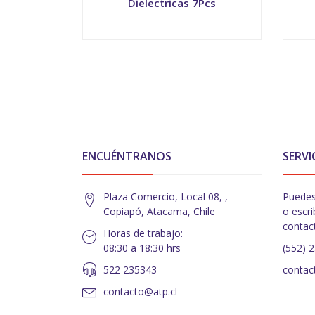
Dielectricas 7Pcs
-
+
-
ENCUÉNTRANOS
SERVI
Plaza Comercio, Local 08, ,
Puedes
Copiapó, Atacama, Chile
o escri
contac
Horas de trabajo:
08:30 a 18:30 hrs
(552) 
522 235343
contac
contacto@atp.cl