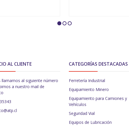
+
VER OPCIONES
CIO AL CLIENTE
CATEGORÍAS DESTACADAS
 llamarnos al siguiente número
Ferretería Industrial
birnos a nuestro mail de
Equipamiento Minero
to
Equipamiento para Camiones y
235343
Vehículos
to@atp.cl
Seguridad Vial
Equipos de Lubricación