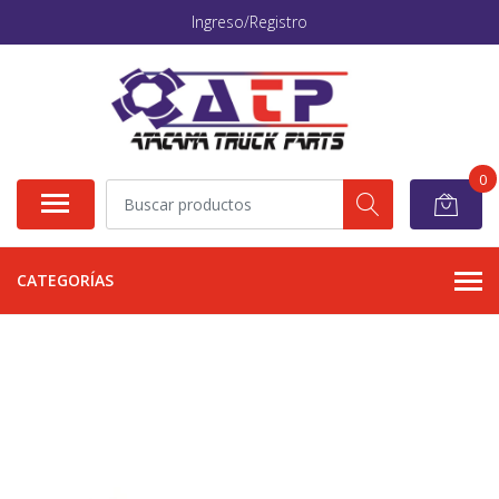
Ingreso/Registro
0
CATEGORÍAS