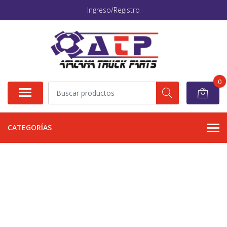
Ingreso/Registro
0
CATEGORÍAS