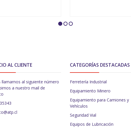
VER OPCIONES
VER OPCIONES
CIO AL CLIENTE
CATEGORÍAS DESTACADAS
 llamarnos al siguiente número
Ferretería Industrial
birnos a nuestro mail de
Equipamiento Minero
to
Equipamiento para Camiones y
235343
Vehículos
to@atp.cl
Seguridad Vial
Equipos de Lubricación