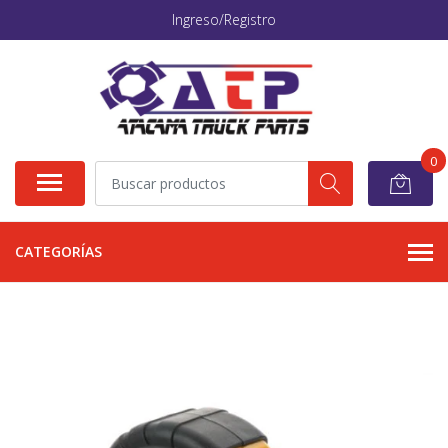
Ingreso/Registro
0
CATEGORÍAS