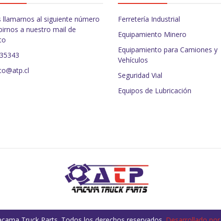
 llamarnos al siguiente número
Ferretería Industrial
birnos a nuestro mail de
Equipamiento Minero
to
Equipamiento para Camiones y
235343
Vehículos
to@atp.cl
Seguridad Vial
Equipos de Lubricación
cama Truck Parts. Todos los derechos reservados.
Desarrollado por