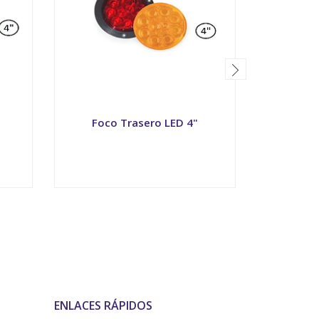
Foco Trasero LED 4"
Foco Rec
VER OPCIONES
V
ENLACES RÁPIDOS