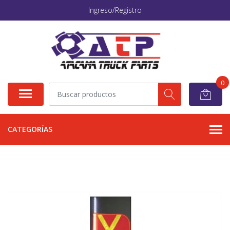
Ingreso/Registro
0
CATEGORÍAS