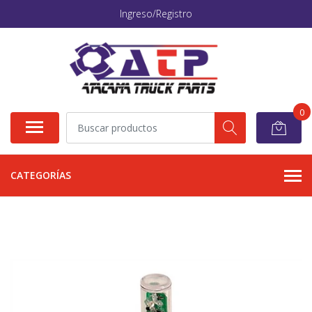
Ingreso/Registro
0
CATEGORÍAS