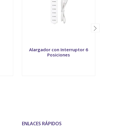
Alargador con Interruptor 6
Máscar
Posiciones
VER OPCIONES
-
ENLACES RÁPIDOS