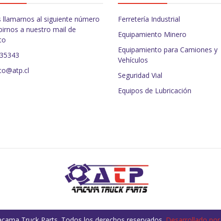
 llamarnos al siguiente número
Ferretería Industrial
birnos a nuestro mail de
Equipamiento Minero
to
Equipamiento para Camiones y
235343
Vehículos
to@atp.cl
Seguridad Vial
Equipos de Lubricación
cama Truck Parts. Todos los derechos reservados.
Desarrollado por