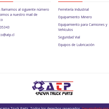
 llamarnos al siguiente número
Ferretería Industrial
birnos a nuestro mail de
Equipamiento Minero
to
Equipamiento para Camiones y
235343
Vehículos
to@atp.cl
Seguridad Vial
Equipos de Lubricación
cama Truck Parts. Todos los derechos reservados.
Desarrollado por