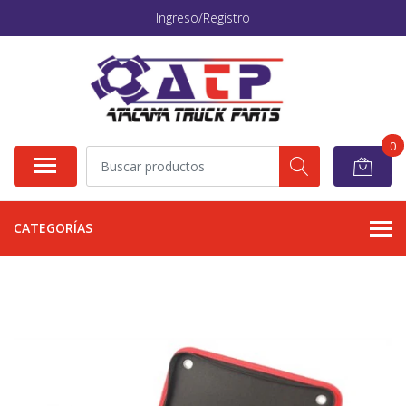
Ingreso/Registro
0
CATEGORÍAS